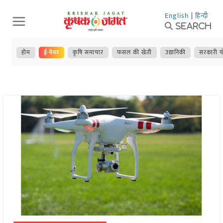
Skip
English
|
हिन्दी
to
Search
content
होम
ई-पेपर
कृषि समाचार
फसल की खेती
उद्यानिकी
सरकारी य