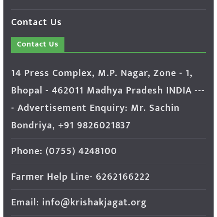
Contact Us
Contact Us
14 Press Complex, M.P. Nagar, Zone - 1,
Bhopal - 462011 Madhya Pradesh INDIA ---
- Advertisement Enquiry: Mr. Sachin
Bondriya, +91 9826021837
Phone: (0755) 4248100
Farmer Help Line- 6262166222
Email: info@krishakjagat.org