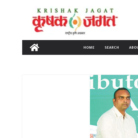
Skip
to
content
HOME
SEARCH
ABO