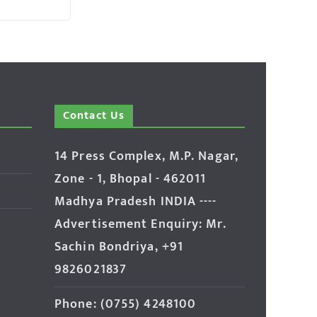
Contact Us
14 Press Complex, M.P. Nagar,
Zone - 1, Bhopal - 462011
Madhya Pradesh INDIA ----
Advertisement Enquiry: Mr.
Sachin Bondriya, +91
9826021837
Phone: (0755) 4248100