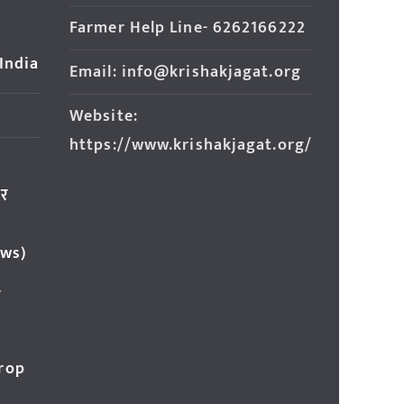
Farmer Help Line- 6262166222
 India
Email: info@krishakjagat.org
Website:
https://www.krishakjagat.org/
ार
ews)
र
Crop