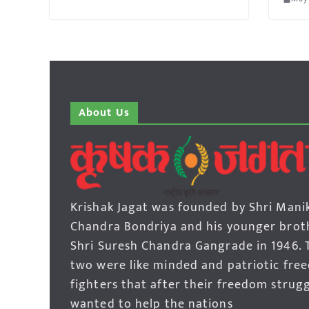
About Us
Krishak Jagat was founded by Shri Mani
Chandra Bondriya and his younger brot
Shri Suresh Chandra Gangrade in 1946. 
two were like minded and patriotic fre
fighters that after their freedom strug
wanted to help the nations