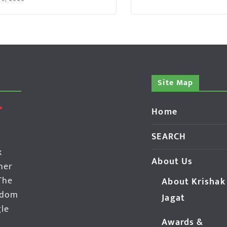
Site Map
Home
SEARCH
k
About Us
her
The
About Krishak
edom
Jagat
gle
Awards &