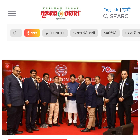
Skip
English
|
हिन्दी
to
Search
content
होम
ई-पेपर
कृषि समाचार
फसल की खेती
उद्यानिकी
सरकारी य