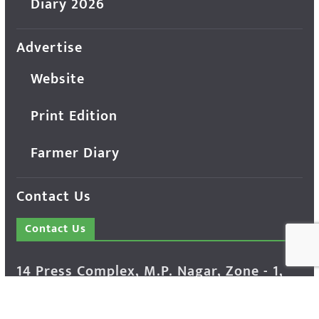
Diary 2026
Advertise
Website
Print Edition
Farmer Diary
Contact Us
Contact Us
14 Press Complex, M.P. Nagar, Zone - 1,
Bhopal - 462011 Madhya Pradesh INDIA ---