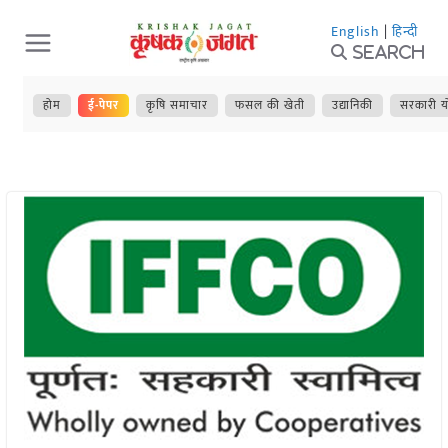
Skip
English
|
हिन्दी
to
Search
content
होम
ई-पेपर
कृषि समाचार
फसल की खेती
उद्यानिकी
सरकारी य