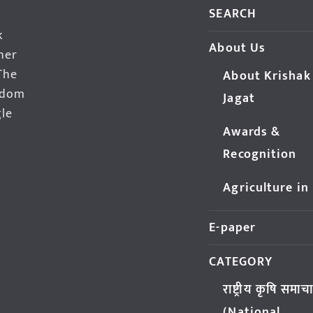
SEARCH
k
About Us
her
The
About Krishak
edom
Jagat
gle
Awards &
Recognition
Agriculture in
E-paper
CATEGORY
राष्ट्रीय कृषि समाच
(National