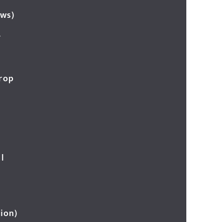
ews)
र
Crop
l
ion)