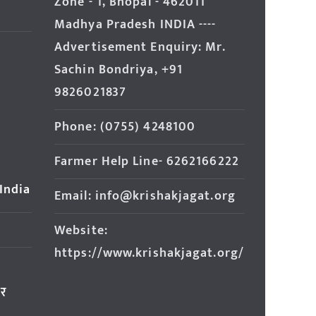
Zone - 1, Bhopal - 462011
Madhya Pradesh INDIA ----
Advertisement Enquiry: Mr.
Sachin Bondriya, +91
9826021837
Phone: (0755) 4248100
Farmer Help Line- 6262166222
 India
Email: info@krishakjagat.org
Website:
https://www.krishakjagat.org/
ार