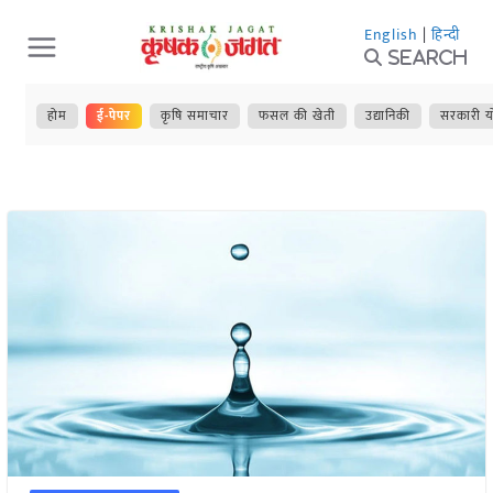
Skip
English
|
हिन्दी
to
Search
content
होम
ई-पेपर
कृषि समाचार
फसल की खेती
उद्यानिकी
सरकारी य