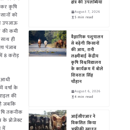
क्षेत्र की उपलब्धियां
ेकर कृषि
August 7, 2026
िसानों को
5 min read
्टी उपजाऊ
नी की कमी
वैज्ञानिक पशुपालन
। साथ ही
से बढ़ेगी किसानों
िला पंजाब
की आय, रानी
में 8 करोड़
लक्ष्मीबाई केंद्रीय
कृषि विश्वविद्यालय
के कार्यक्रम में बोले
शिवराज सिंह
ी आधी
चौहान
ं वर्षा के
August 6, 2026
जराइल की
4 min read
 है जबकि
 कृषि तकनीक
आईसीएआर ने
े प्रोजेक्ट
विकसित किया
में
अफ्रीकी स्वाइन