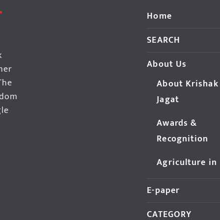
Home
SEARCH
k
About Us
her
The
About Krishak
edom
Jagat
gle
Awards &
Recognition
Agriculture in
E-paper
CATEGORY