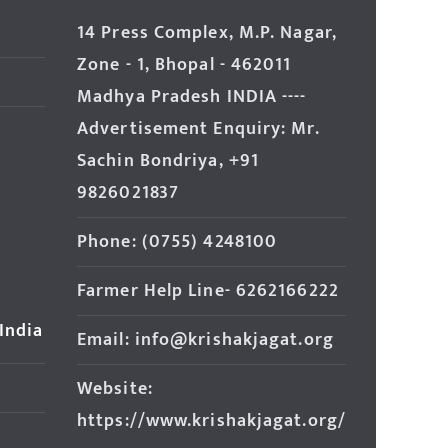
14 Press Complex, M.P. Nagar,
Zone - 1, Bhopal - 462011
Madhya Pradesh INDIA ----
Advertisement Enquiry: Mr.
Sachin Bondriya, +91
9826021837
Phone: (0755) 4248100
Farmer Help Line- 6262166222
 India
Email: info@krishakjagat.org
Website:
https://www.krishakjagat.org/