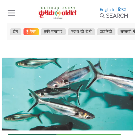
Skip
English
|
हिन्दी
to
Search
content
होम
ई-पेपर
कृषि समाचार
फसल की खेती
उद्यानिकी
सरकारी य