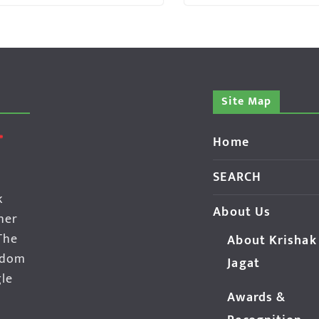
Site Map
Home
SEARCH
k
About Us
her
The
About Krishak
edom
Jagat
gle
Awards &