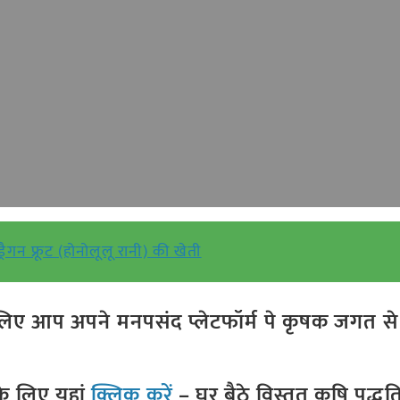
ड्रैगन फ्रूट (होनोलूलू रानी) की खेती
ए आप अपने मनपसंद प्लेटफॉर्म पे कृषक जगत से ज
े लिए यहां
क्लिक करें
– घर बैठे विस्तृत कृषि पद्ध