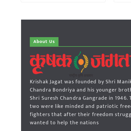
About Us
Krishak Jagat was founded by Shri Mani
Chandra Bondriya and his younger brot
Shri Suresh Chandra Gangrade in 1946. 
two were like minded and patriotic fre
fighters that after their freedom strug
wanted to help the nations