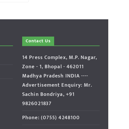
Contact Us
14 Press Complex, M.P. Nagar,
Zone - 1, Bhopal - 462011
Madhya Pradesh INDIA ----
Advertisement Enquiry: Mr.
Sachin Bondriya, +91
9826021837
Phone: (0755) 4248100