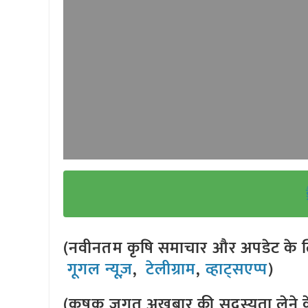
(नवीनतम कृषि समाचार और अपडेट के लि
गूगल न्यूज़
,
टेलीग्राम
,
व्हाट्सएप्प
)
(कृषक जगत अखबार की सदस्यता लेने क