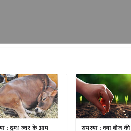
या : दुग्ध ज्वर के आम
समस्या : क्या बीज की म