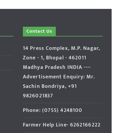
Contact Us
14 Press Complex, M.P. Nagar,
Zone - 1, Bhopal - 462011
Madhya Pradesh INDIA ----
Advertisement Enquiry: Mr.
Sachin Bondriya, +91
9826021837
Phone: (0755) 4248100
Farmer Help Line- 6262166222