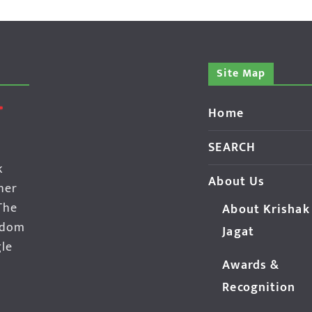
Site Map
Home
SEARCH
k
About Us
her
The
About Krishak
edom
Jagat
gle
Awards &
Recognition