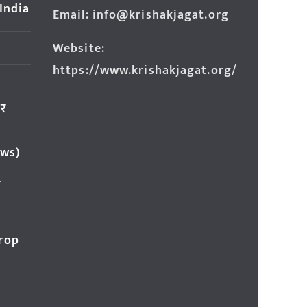
 India
Email: info@krishakjagat.org
Website:
https://www.krishakjagat.org/
ार
ews)
र
Crop