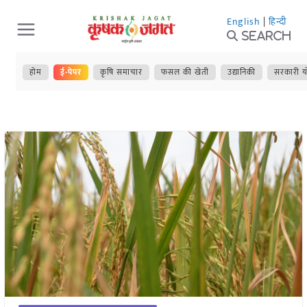
Skip
English
|
हिन्दी
to
Search
content
होम
ई-पेपर
कृषि समाचार
फसल की खेती
उद्यानिकी
सरकारी य