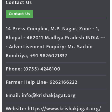
Contact Us
Contact Us
14 Press Complex, M.P. Nagar, Zone - 1,
Bhopal - 462011 Madhya Pradesh INDIA ---
- Advertisement Enquiry: Mr. Sachin
Bondriya, +91 9826021837
Phone: (0755) 4248100
Farmer Help Line- 6262166222
Email: info@krishakjagat.org
Website: https://www.krishakjagat.org/