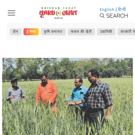
Skip
English
|
हिन्दी
to
Search
content
होम
ई-पेपर
कृषि समाचार
फसल की खेती
उद्यानिकी
सरकारी य