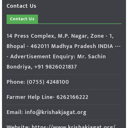
Contact Us
Contact Us
14 Press Complex, M.P. Nagar, Zone - 1,
Bhopal - 462011 Madhya Pradesh INDIA ---
- Advertisement Enquiry: Mr. Sachin
Bondriya, +91 9826021837
Phone: (0755) 4248100
Farmer Help Line- 6262166222
Email: info@krishakjagat.org
Website: https://www.krishakjagat.org/