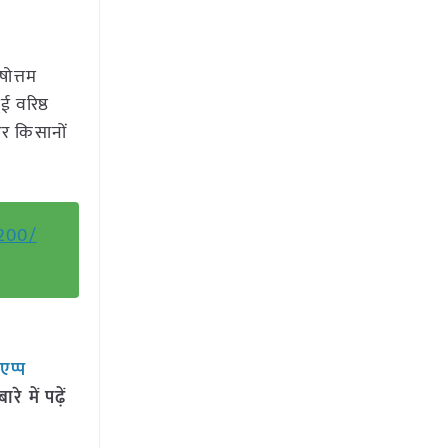
षोत्तम
 वरिष्ठ
और किसानों
6200/
सएप्प
 में पढ़ें