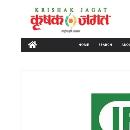
Skip
to
content
HOME
SEARCH
ABO