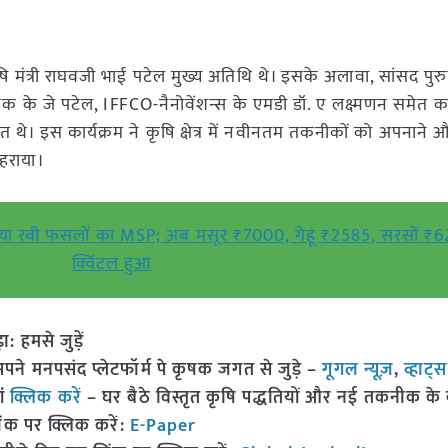
षि मंत्री राघवजी भाई पटेल मुख्य अतिथि थे। इसके अलावा, सांसद पुरु
ेशक के जे पटेल, IFFCO-नैनोवेंशन्स के एमडी डॉ. ए लक्ष्मणन समेत कई
े। इस कार्यक्रम ने कृषि क्षेत्र में नवीनतम तकनीकों को अपनाने 
ोहराया।
ढ़ाया रबी फसलों का MSP; अब मसूर ₹7000, गेहूं ₹2585, सरसों ₹
क्विंटल हुआ
हमसे जुड़ें
 मनपसंद प्लेटफॉर्म पे कृषक जगत से जुड़े –
गूगल न्यूज़
,
व्हाट्
ां
क्लिक करें
– घर बैठे विस्तृत कृषि पद्धतियों और नई तकनीक के बारे
ंक पर क्लिक करें:
E-Paper