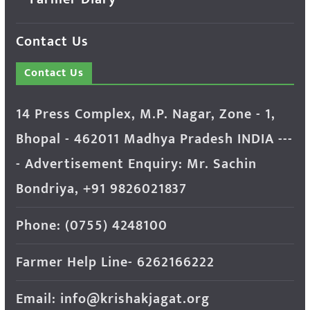
Contact Us
Contact Us
14 Press Complex, M.P. Nagar, Zone - 1,
Bhopal - 462011 Madhya Pradesh INDIA ---
- Advertisement Enquiry: Mr. Sachin
Bondriya, +91 9826021837
Phone: (0755) 4248100
Farmer Help Line- 6262166222
Email: info@krishakjagat.org