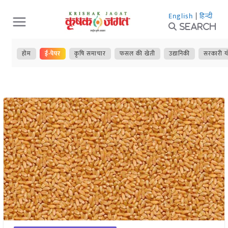
Skip
English
|
हिन्दी
to
Search
content
होम
ई-पेपर
कृषि समाचार
फसल की खेती
उद्यानिकी
सरकारी य