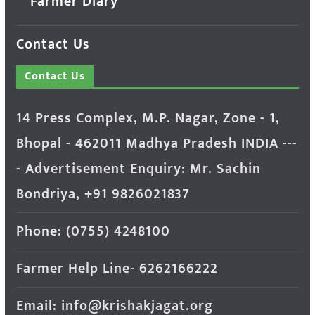
Farmer Diary
Contact Us
Contact Us
14 Press Complex, M.P. Nagar, Zone - 1,
Bhopal - 462011 Madhya Pradesh INDIA ---
- Advertisement Enquiry: Mr. Sachin
Bondriya, +91 9826021837
Phone: (0755) 4248100
Farmer Help Line- 6262166222
Email: info@krishakjagat.org