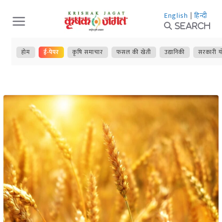
Skip
English
|
हिन्दी
to
Search
content
होम
ई-पेपर
कृषि समाचार
फसल की खेती
उद्यानिकी
सरकारी य