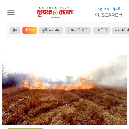
Skip
English
|
हिन्दी
to
Search
content
होम
ई-पेपर
कृषि समाचार
फसल की खेती
उद्यानिकी
सरकारी य