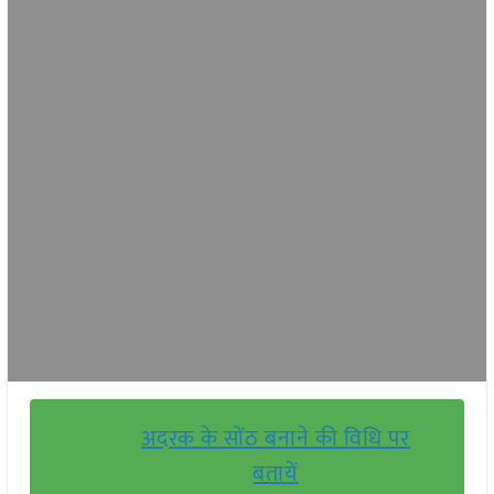
अदरक के सोंठ बनाने की विधि पर
बतायें