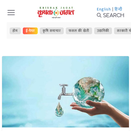
Skip
English
|
हिन्दी
to
Search
content
होम
ई-पेपर
कृषि समाचार
फसल की खेती
उद्यानिकी
सरकारी य