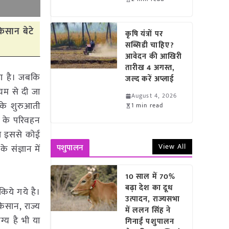
किसान बेटे
कृषि यंत्रों पर
सब्सिडी चाहिए?
आवेदन की आखिरी
तारीख 4 अगस्त,
हा है। जबकि
जल्द करें अप्लाई
यम से दी जा
August 4, 2026
 के शुरुआती
1 min read
ं के परिवहन
को इससे कोई
View All
पशुपालन
े संज्ञान में
10 साल में 70%
बढ़ा देश का दूध
किये गये है।
उत्पादन, राज्यसभा
किसान, राज्य
में ललन सिंह ने
्य है भी या
गिनाईं पशुपालन