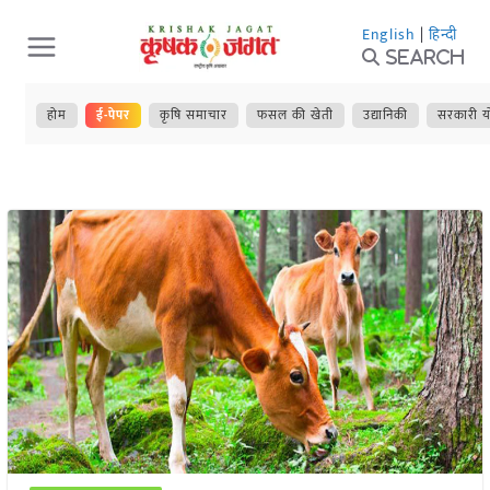
Skip
English
|
हिन्दी
to
Search
content
होम
ई-पेपर
कृषि समाचार
फसल की खेती
उद्यानिकी
सरकारी य