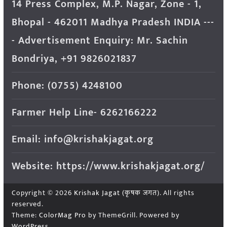
14 Press Complex, M.P. Nagar, Zone - 1,
Bhopal - 462011 Madhya Pradesh INDIA ---
- Advertisement Enquiry: Mr. Sachin
Bondriya, +91 9826021837
Phone: (0755) 4248100
Farmer Help Line- 6262166222
Email: info@krishakjagat.org
Website: https://www.krishakjagat.org/
Copyright © 2026
Krishak Jagat (कृषक जगत)
. All rights
reserved.
Theme:
ColorMag Pro
by ThemeGrill. Powered by
WordPress
.