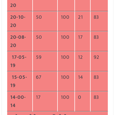
20
20-10-
50
100
21
83
20
20-08-
50
100
17
83
20
17-05-
59
100
12
92
19
15-05-
67
100
14
83
19
14-00-
17
100
0
83
14