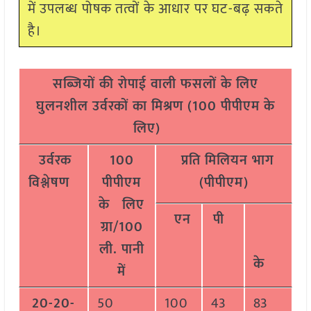
में उपलब्ध पोषक तत्वों के आधार पर घट-बढ़ सकते
है।
सब्जियों की रोपाई वाली फसलों के लिए
घुलनशील उर्वरकों का मिश्रण (100 पीपीएम के
लिए)
उर्वरक
100
प्रति मिलियन भाग
विश्लेषण
पीपीएम
(पीपीएम)
के लिए
एन
पी
ग्रा/100
ली. पानी
के
में
20-20-
50
100
43
83