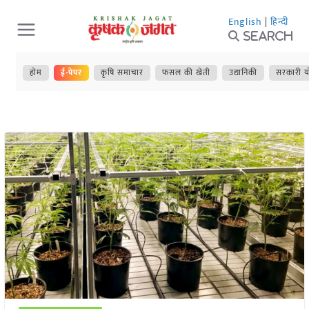
Skip
English
|
हिन्दी
to
Search
content
होम
ई-पेपर
कृषि समाचार
फसल की खेती
उद्यानिकी
सरकारी य