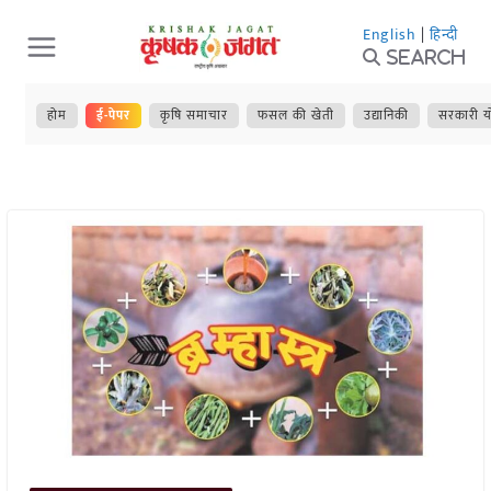
Skip
English
|
हिन्दी
to
Search
content
होम
ई-पेपर
कृषि समाचार
फसल की खेती
उद्यानिकी
सरकारी य