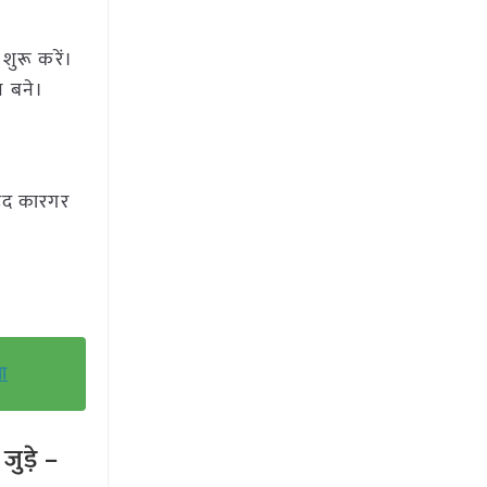
शुरू करें।
न बने।
हद कारगर
चा
ुड़े –