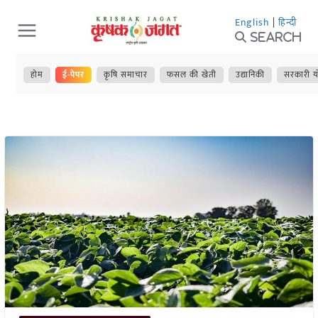
Skip
English
|
हिन्दी
to
Search
content
होम
ई-पेपर
कृषि समाचार
फसल की खेती
उद्यानिकी
सरकारी य