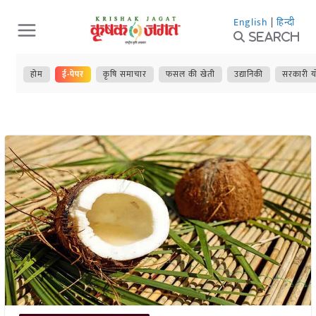
Skip
English
|
हिन्दी
to
Search
content
होम
ई-पेपर
कृषि समाचार
फसल की खेती
उद्यानिकी
सरकारी य