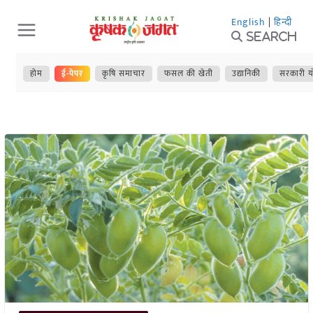
Skip
English
|
हिन्दी
to
Search
content
होम
ई-पेपर
कृषि समाचार
फसल की खेती
उद्यानिकी
सरकारी य