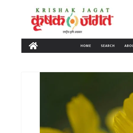
Skip
to
content
HOME
SEARCH
ABO