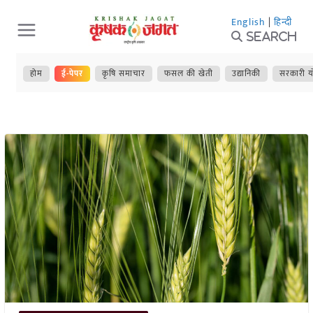
Skip
English
|
हिन्दी
to
Search
content
होम
ई-पेपर
कृषि समाचार
फसल की खेती
उद्यानिकी
सरकारी य