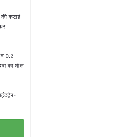
आम की कटाई
ाकर
जेब 0.2
 दवा का घोल
ईटट्रैप-