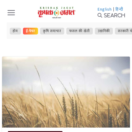
Skip
English
|
हिन्दी
to
Search
content
होम
ई-पेपर
कृषि समाचार
फसल की खेती
उद्यानिकी
सरकारी य