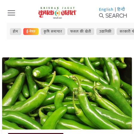
Skip
English
|
हिन्दी
to
Search
content
होम
ई-पेपर
कृषि समाचार
फसल की खेती
उद्यानिकी
सरकारी य