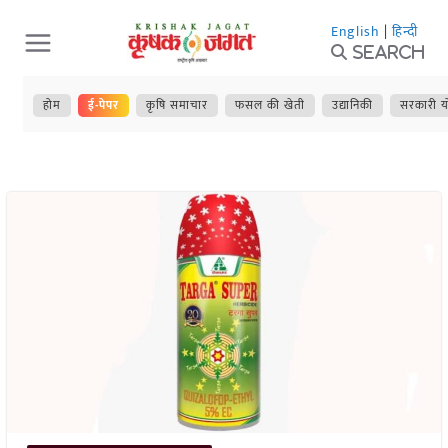
Skip
English
|
हिन्दी
to
Search
content
होम
ई-पेपर
कृषि समाचार
फसल की खेती
उद्यानिकी
सरकारी य