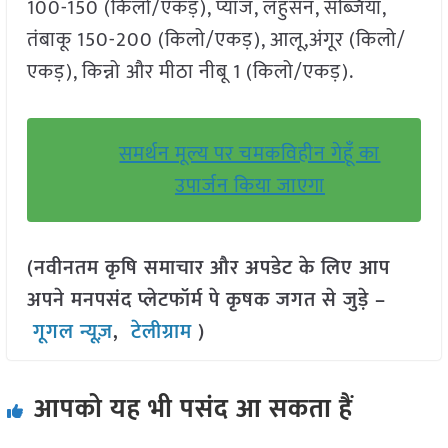
100-150 (किलो/एकड़), प्याज, लहुसन, सब्जियां,
तंबाकू 150-200 (किलो/एकड़), आलू,अंगूर (किलो/
एकड़), किन्नो और मीठा नीबू 1 (किलो/एकड़).
समर्थन मूल्य पर चमकविहीन गेहूँ का
उपार्जन किया जाएगा
(नवीनतम कृषि समाचार और अपडेट के लिए आप
अपने मनपसंद प्लेटफॉर्म पे कृषक जगत से जुड़े –
गूगल न्यूज़
,
टेलीग्राम
)
आपको यह भी पसंद आ सकता हैं