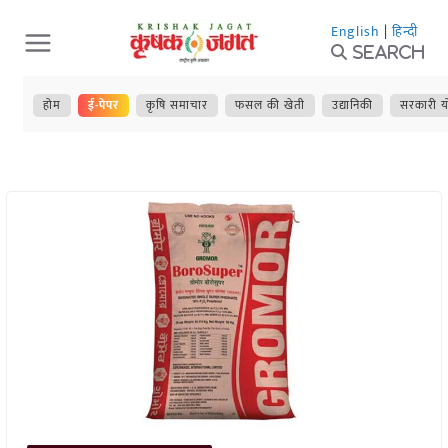
Skip
English
|
हिन्दी
to
Search
content
होम
ई-पेपर
कृषि समाचार
फसल की खेती
उद्यानिकी
सरकारी य