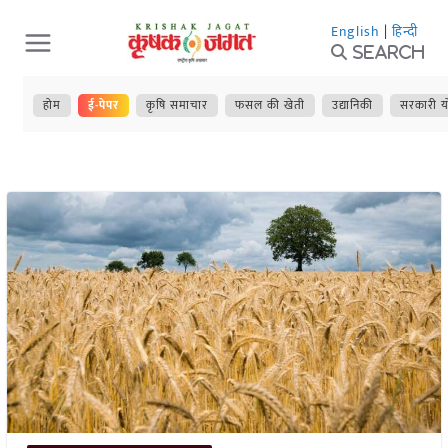
Skip
English
|
हिन्दी
to
Search
content
होम
ई-पेपर
कृषि समाचार
फसल की खेती
उद्यानिकी
सरकारी य