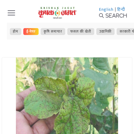
Skip
English
|
हिन्दी
to
Search
content
होम
ई-पेपर
कृषि समाचार
फसल की खेती
उद्यानिकी
सरकारी य