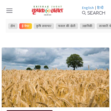
Skip
English
|
हिन्दी
to
Search
content
होम
ई-पेपर
कृषि समाचार
फसल की खेती
उद्यानिकी
सरकारी य