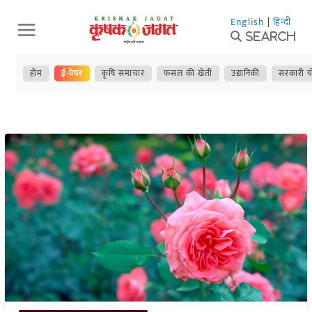
Skip
English
|
हिन्दी
to
Search
content
होम
ई-पेपर
कृषि समाचार
फसल की खेती
उद्यानिकी
सरकारी य