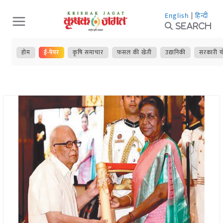
Skip
English
|
हिन्दी
to
Search
content
होम
ई-पेपर
कृषि समाचार
फसल की खेती
उद्यानिकी
सरकारी य