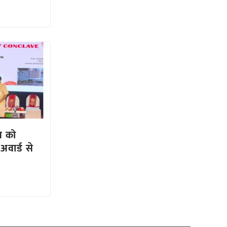
ैन को
वार्ड से