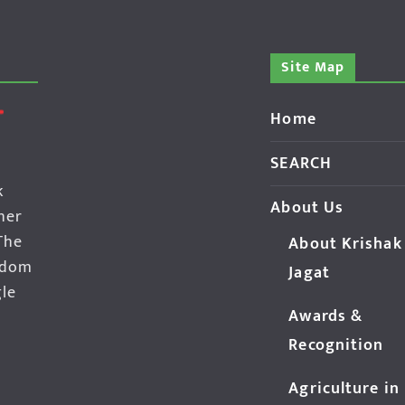
Site Map
Home
SEARCH
k
About Us
her
The
About Krishak
edom
Jagat
gle
Awards &
Recognition
Agriculture in