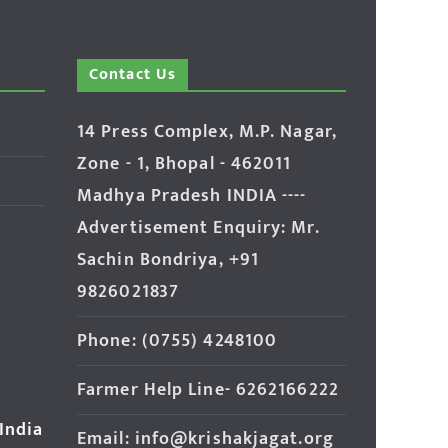
Contact Us
14 Press Complex, M.P. Nagar,
Zone - 1, Bhopal - 462011
Madhya Pradesh INDIA ----
Advertisement Enquiry: Mr.
Sachin Bondriya, +91
9826021837
Phone: (0755) 4248100
Farmer Help Line- 6262166222
 India
Email: info@krishakjagat.org