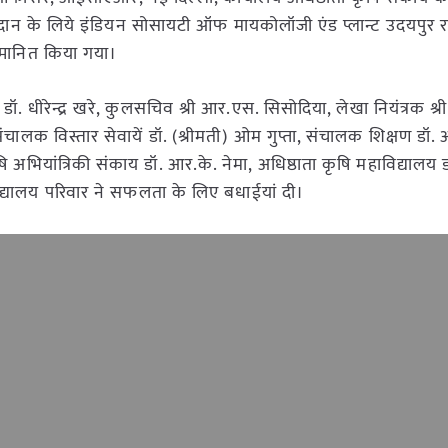
ूर्ण योगदान के लिये इंडियन सोसायटी ऑफ मायकोलॉजी एंड प्लान्ट उदयपुर 
सम्मानित किया गया।
डॉ. धीरेन्द्र खरे, कुलसचिव श्री आर.एस. सिसोदिया, लेखा नियंत्रक श्री
 संचालक विस्तार सेवायें डॉ. (श्रीमती) ओम गुप्ता, संचालक शिक्षण डॉ.
ृषि अभियांत्रिकी संकाय डॉ. आर.के. नेमा, अधिष्ठाता कृषि महाविद्यालय ड
यालय परिवार ने सफलता के लिए बधाईयां दी।