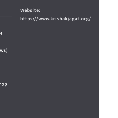
Website:
https://www.krishakjagat.org/
ार
ews)
र
Crop