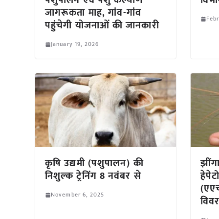
पशुपालन एवं पशु कल्याण
विभाग
जागरूकता माह, गांव-गांव
Febr
पहुंचेगी योजनाओं की जानकारी
January 19, 2026
कृषि उद्यमी (पशुपालन) की
झींगा
निशुल्क ट्रेनिंग 8 नवंबर से
हेपेट
(एएच
November 6, 2025
विव