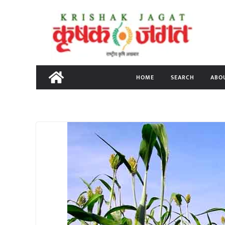
Skip
to
content
HOME
SEARCH
ABO