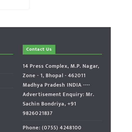
Contact Us
14 Press Complex, M.P. Nagar,
Zone - 1, Bhopal - 462011
Madhya Pradesh INDIA ----
Advertisement Enquiry: Mr.
Sachin Bondriya, +91
9826021837
Phone: (0755) 4248100