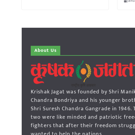
Janu
About Us
Krishak Jagat was founded by Shri Mani
Chandra Bondriya and his younger brot
Shri Suresh Chandra Gangrade in 1946. 
two were like minded and patriotic fre
fighters that after their freedom strug
wanted to help the nations