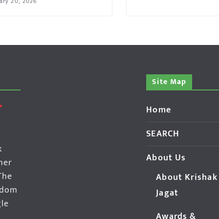
ary 20, 2026
Site Map
Home
SEARCH
k
About Us
her
The
About Krishak
edom
Jagat
gle
Awards &