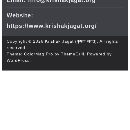
Email: info@krishakjagat.org
Website:
https://www.krishakjagat.org/
Copyright © 2026
Krishak Jagat (कृषक जगत)
. All rights
reserved.
Theme:
ColorMag Pro
by ThemeGrill. Powered by
WordPress
.