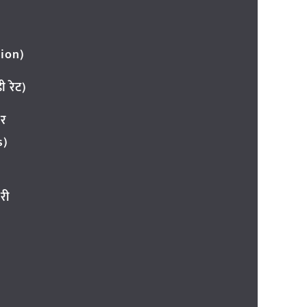
ion)
 रेट)
ार
s)
री