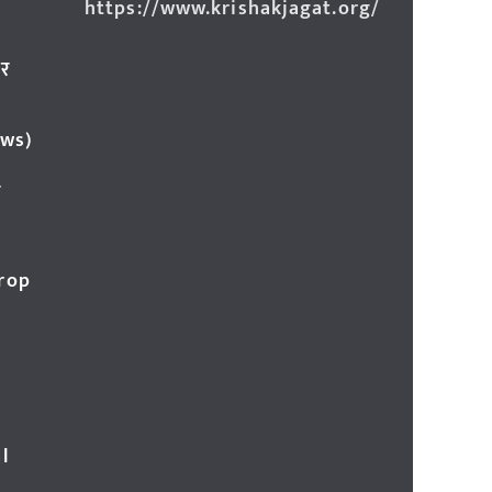
https://www.krishakjagat.org/
ार
ews)
र
Crop
l