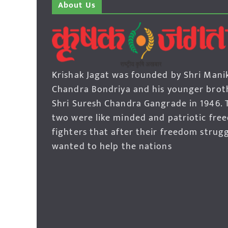
About Us
Krishak Jagat was founded by Shri Mani
Chandra Bondriya and his younger brot
Shri Suresh Chandra Gangrade in 1946. 
two were like minded and patriotic fre
fighters that after their freedom strug
wanted to help the nations