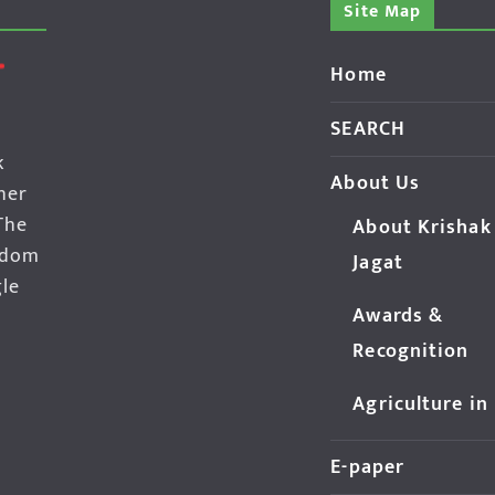
Site Map
Home
SEARCH
k
About Us
her
The
About Krishak
edom
Jagat
gle
Awards &
Recognition
Agriculture in
E-paper