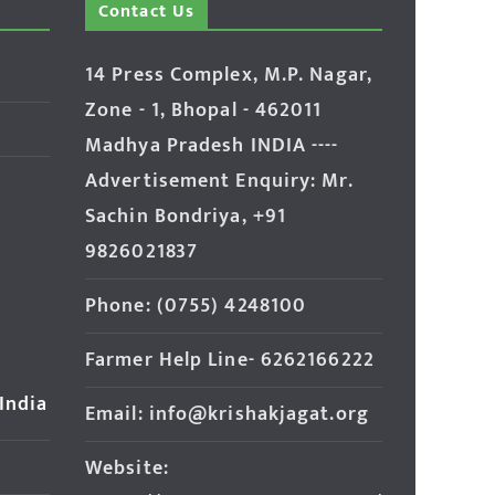
Contact Us
14 Press Complex, M.P. Nagar,
Zone - 1, Bhopal - 462011
Madhya Pradesh INDIA ----
Advertisement Enquiry: Mr.
Sachin Bondriya, +91
9826021837
Phone: (0755) 4248100
Farmer Help Line- 6262166222
 India
Email: info@krishakjagat.org
Website: