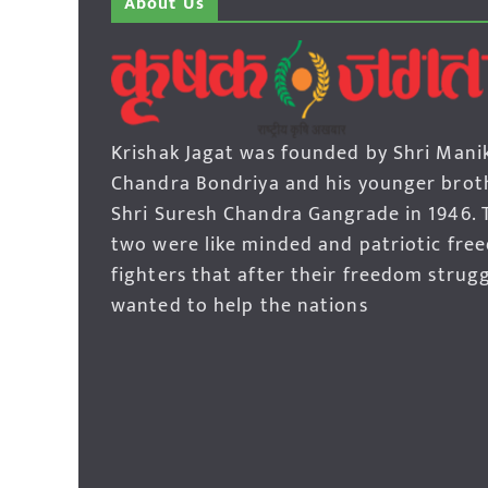
About Us
Krishak Jagat was founded by Shri Mani
Chandra Bondriya and his younger brot
Shri Suresh Chandra Gangrade in 1946. 
two were like minded and patriotic fre
fighters that after their freedom strug
wanted to help the nations