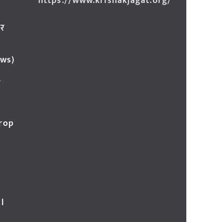
https://www.krishakjagat.org/
ार
ews)
र
Crop
l