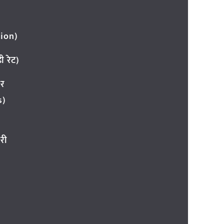
ion)
 रेट)
ार
s)
री