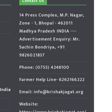
Contact Us
14 Press Complex, M.P. Nagar,
Zone - 1, Bhopal - 462011
Madhya Pradesh INDIA ----
Advertisement Enquiry: Mr.
Sachin Bondriya, +91
9826021837
Phone: (0755) 4248100
Farmer Help Line- 6262166222
 India
Email: info@krishakjagat.org
Website: