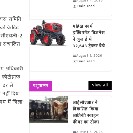
August 4, 2026
1 min read
िकास समिति
महिंद्रा फार्म
रो क्रेडिट
इक्विपमेंट बिजनेस
, सीएचजी-2
ने जुलाई में
ा संचालित
32,643 ट्रैक्टर बेचे
August 1, 2026
1 min read
क्षम अधिकारी
क फोटोग्राफ
 दर से
View All
पशुपालन
 नहीं दिया
मय में जिला
आईसीएआर ने
विकसित किया
अफ्रीकी स्वाइन
फीवर का टीका
August 5, 2026