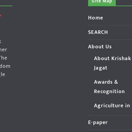
Site Map
Home
SEARCH
k
About Us
her
The
About Krishak
edom
Jagat
gle
Awards &
Recognition
Agriculture in
E-paper