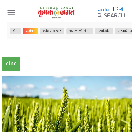
Skip
English
|
हिन्दी
to
Search
content
होम
ई-पेपर
कृषि समाचार
फसल की खेती
उद्यानिकी
सरकारी य
Zinc