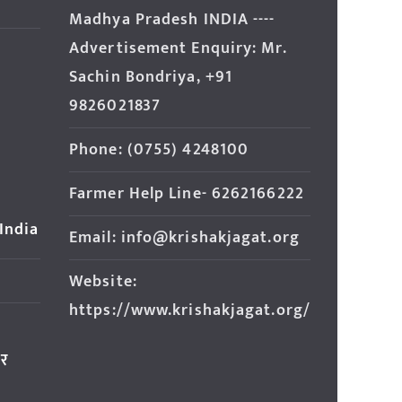
Madhya Pradesh INDIA ----
Advertisement Enquiry: Mr.
Sachin Bondriya, +91
9826021837
Phone: (0755) 4248100
Farmer Help Line- 6262166222
 India
Email: info@krishakjagat.org
Website:
https://www.krishakjagat.org/
ार