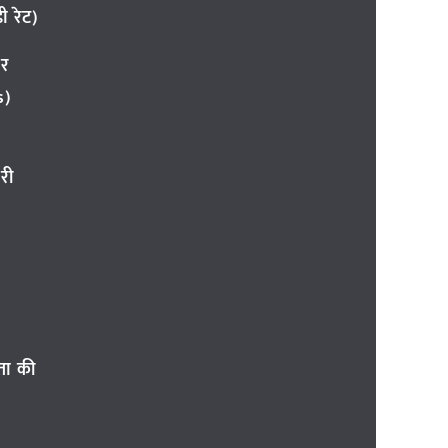
 रेट)
ार
s)
री
ता की