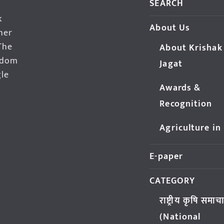
SEARCH
k
About Us
her
The
About Krishak
edom
Jagat
gle
Awards &
Recognition
Agriculture in
E-paper
CATEGORY
राष्ट्रीय कृषि समाच
(National