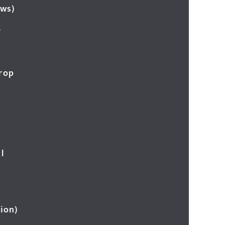
ews)
र
Crop
l
ion)