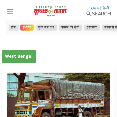
Skip
English
|
हिन्दी
to
Search
content
होम
ई-पेपर
कृषि समाचार
फसल की खेती
उद्यानिकी
सरकारी य
West Bengal