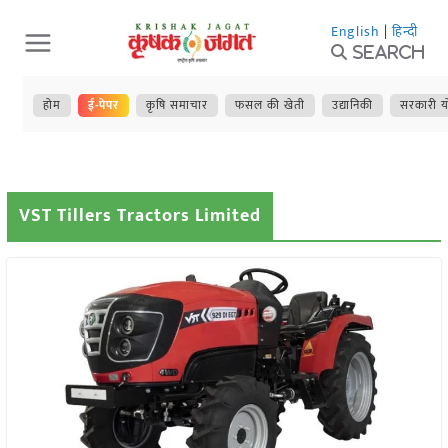
Skip
English
|
हिन्दी
to
Search
content
होम
ई-पेपर
कृषि समाचार
फसल की खेती
उद्यानिकी
सरकारी य
VST Tillers Tractors Limited