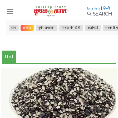
Skip
English
|
हिन्दी
to
Search
content
होम
ई-पेपर
कृषि समाचार
फसल की खेती
उद्यानिकी
सरकारी य
Urd