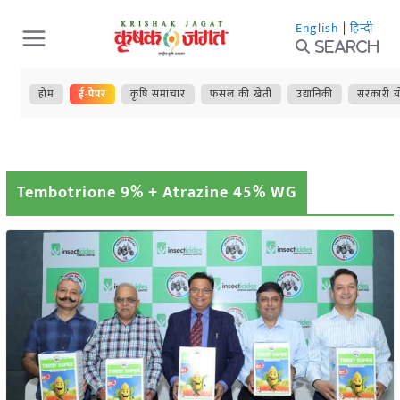
Skip
English
|
हिन्दी
to
Search
content
होम
ई-पेपर
कृषि समाचार
फसल की खेती
उद्यानिकी
सरकारी य
Tembotrione 9% + Atrazine 45% WG