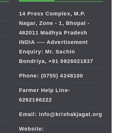
14 Press Complex, M.P.
Nagar, Zone - 1, Bhopal -
462011 Madhya Pradesh
INDIA ---- Advertisement
Enquiry: Mr. Sachin
Bondriya, +91 9826021837
Phone: (0755) 4248100
Farmer Help Line-
6262166222
Email: info@krishakjagat.org
Website: