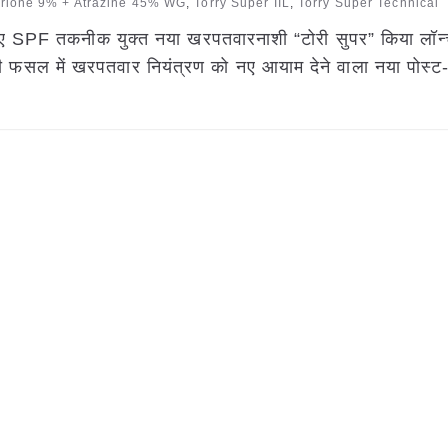
rione 9% + Atrazine 45% WG
,
Torry Super IIL
,
Torry Super Technical
िए SPF तकनीक युक्त नया खरपतवारनाशी “टोरी सुपर” किया लॉन
की फसल में खरपतवार नियंत्रण को नए आयाम देने वाला नया पोस्ट-इ