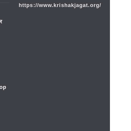
https://www.krishakjagat.org/
ार
rop