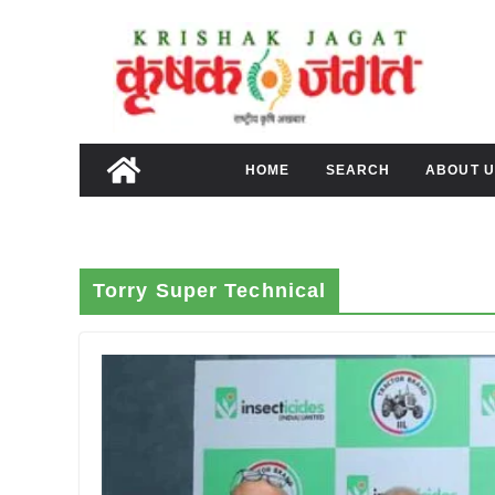
Skip
to
content
HOME
SEARCH
ABOUT U
Torry Super Technical